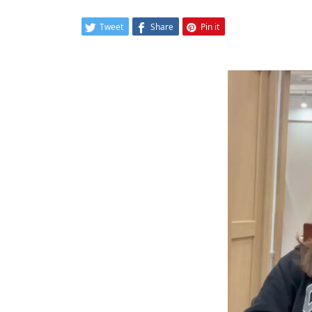
Tweet
Share
Pin it