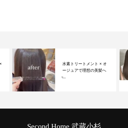
×
水素トリートメント × オ
ージュアで理想の美髪へ
̵...
Second Home 武蔵小杉