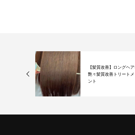
杉で水素トリ
【髪質改善】ロングヘア
が得意なサロ
艶々髪質改善トリートメ
ント